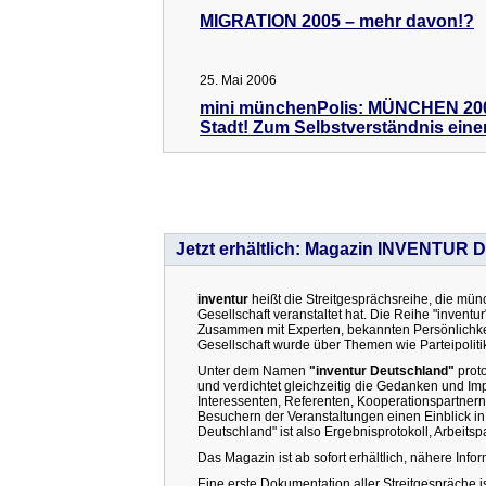
MIGRATION 2005 – mehr davon!?
25. Mai 2006
mini münchenPolis: MÜNCHEN 2006
Stadt! Zum Selbstverständnis eine
Jetzt erhältlich: Magazin INVENTUR 
inventur
heißt die Streitgesprächsreihe, die mü
Gesellschaft veranstaltet hat. Die Reihe "inventu
Zusammen mit Experten, bekannten Persönlichkei
Gesellschaft wurde über Themen wie Parteipolitik
Unter dem Namen
"inventur Deutschland"
proto
und verdichtet gleichzeitig die Gedanken und Im
Interessenten, Referenten, Kooperationspartnern
Besuchern der Veranstaltungen einen Einblick in
Deutschland" ist also Ergebnisprotokoll, Arbeitsp
Das Magazin ist ab sofort erhältlich, nähere Inf
Eine erste Dokumentation aller Streitgespräche ist