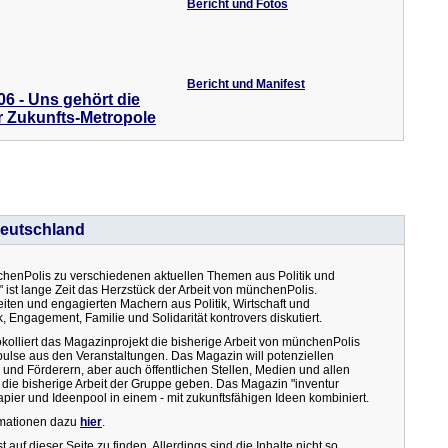
Bericht und Fotos
Bericht und Manifest
 - Uns gehört die
r Zukunfts-Metropole
Deutschland
nchenPolis zu verschiedenen aktuellen Themen aus Politik und
r" ist lange Zeit das Herzstück der Arbeit von münchenPolis.
ten und engagierten Machern aus Politik, Wirtschaft und
, Engagement, Familie und Solidarität kontrovers diskutiert.
kolliert das Magazinprojekt die bisherige Arbeit von münchenPolis
pulse aus den Veranstaltungen. Das Magazin will potenziellen
 und Förderern, aber auch öffentlichen Stellen, Medien und allen
 die bisherige Arbeit der Gruppe geben. Das Magazin "inventur
apier und Ideenpool in einem - mit zukunftsfähigen Ideen kombiniert.
ormationen dazu
hier
.
 auf dieser Seite zu finden. Allerdings sind die Inhalte nicht so